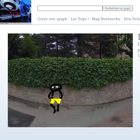
-
-
-
E
p
1