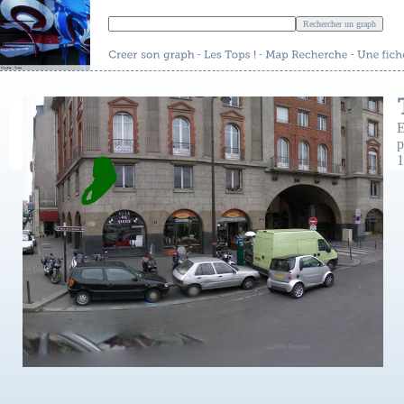
-
-
-
E
p
1