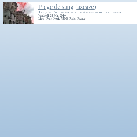
Piege de sang
(
azeaze
)
il sagit ici d'un test sur les opacité et sur les mode de fusion
Vendredi 28 Mai 2010
Lieu : Pont Neuf, 75006 Paris, France