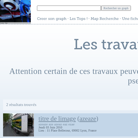
-
-
-
Attention certain de ces travaux peuv
ps
2 résultats trouvés
titre de limage
(
azeaze
)
azeaze aze azeaz eaz ezae
Jeudi 03 Juin 2010
Lieu : 11 Place Bellecour, 69002 Lyon, France