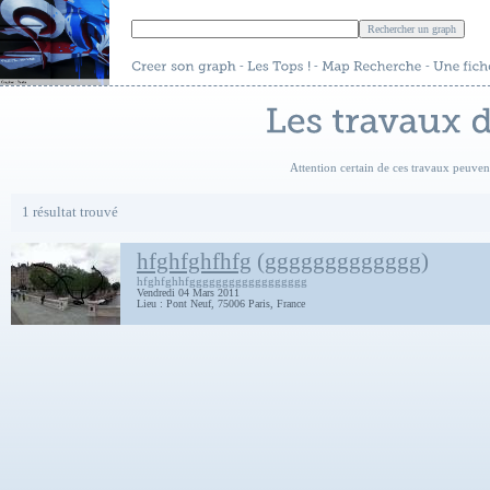
-
-
-
Attention certain de ces travaux peuve
1 résultat trouvé
hfghfghfhfg
(
ggggggggggggg
)
hfghfghhfgggggggggggggggggg
Vendredi 04 Mars 2011
Lieu : Pont Neuf, 75006 Paris, France