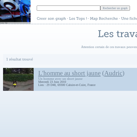
-
-
-
Attention certain de ces travaux peuve
1 résultat trouvé
L'homme au short jaune
(
Audric
)
Un homme avec un short jaune
Mercredi 23 Juin 2010
Lieu : 29 D48, 69300 Caluire-et-Cuire, France